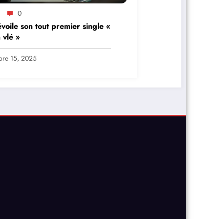
0
voile son tout premier single «
 vlé »
bre 15, 2025