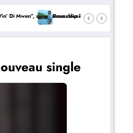
n”, son nouveau clip Zouk
Dave dévoile « Tou sa ou lé » son nouveau 
nouveau single