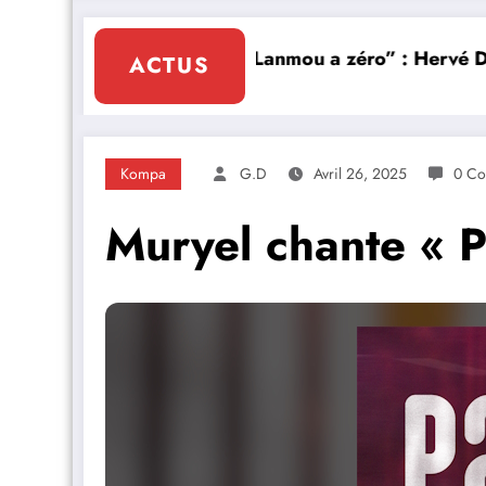
nouveau clip Zouk
“Lanmou a zéro” : Hervé Dachard cha
ACTUS
Kompa
G.D
Avril 26, 2025
0 Co
Muryel chante « P