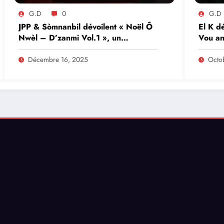
G.D
0
G.D
JPP & Sòmnanbil dévoilent « Noël Ô
El K dé
Nwèl – D’zanmi Vol.1 », un
Vou an
hommage aux Noëls d’antan
Décembre 16, 2025
Octo