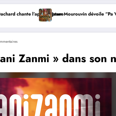
nte l’après rupture
Jeam Mourouvin dévoile “Pa Vin’ Di Mwe
mmentaires
ani Zanmi » dans son 