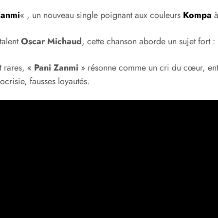
Zanmi
« , un nouveau single poignant aux couleurs
Kompa
à
talent
Oscar Michaud
, cette chanson aborde un sujet fort : 
t rares, «
Pani Zanmi
» résonne comme un cri du cœur, entr
ocrisie, fausses loyautés.