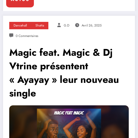
Dancehall
Shatta
G.D
Avril 26, 2025
0 Commentaires
Magic feat. Magic & Dj
Vtrine présentent
« Ayayay » leur nouveau
single