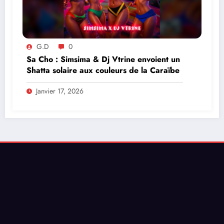
G.D
0
Sa Cho : Simsima & Dj Vtrine envoient un
Shatta solaire aux couleurs de la Caraïbe
Janvier 17, 2026