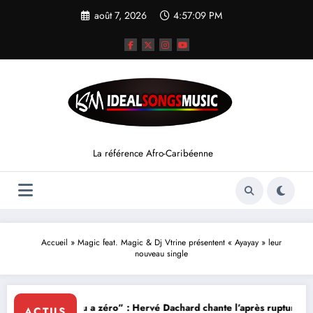
Aller
août 7, 2026
4:57:10 PM
au
contenu
La référence Afro-Caribéenne
Accueil
»
Magic feat. Magic & Dj Vtrine présentent « Ayayay » leur
nouveau single
“Lanmou a zéro” : Hervé Dachard chante l’après rupture
ACTUS