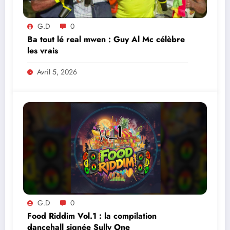
G.D
0
Ba tout lé real mwen : Guy Al Mc célèbre
les vrais
Avril 5, 2026
G.D
0
Food Riddim Vol.1 : la compilation
dancehall signée Sully One