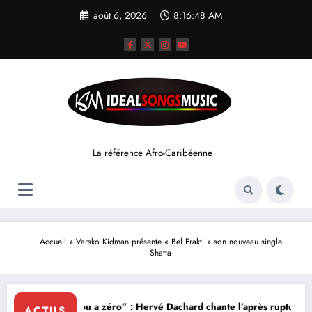
Aller
août 6, 2026
8:16:48 AM
au
contenu
La référence Afro-Caribéenne
Accueil
»
Varsko Kidman présente « Bel Frakti » son nouveau single
Shatta
“Lanmou a zéro” : Hervé Dachard chante l’après rupture
ACTUS