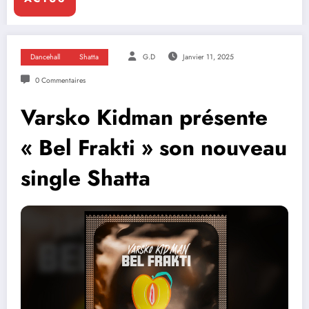
Dancehall
Shatta
G.D
Janvier 11, 2025
0 Commentaires
Varsko Kidman présente
« Bel Frakti » son nouveau
single Shatta