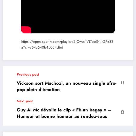
https://open.spotify.com/playlist/5IOwssiiVLTo6GNhZPz8Z
a?si=a54c540b45084dbd
Previous post
Vickson sort Machozi, un nouveau single afro-
pop plein d’émotion
Next post
Guy Al Mc dévoile le clip « Fè an bagay » –
Humour et bonne humeur au rendez-vous