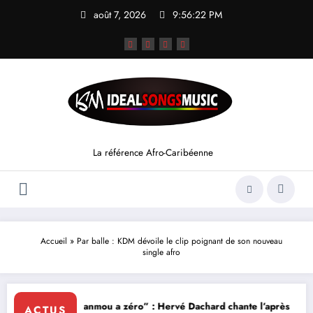
Aller
août 7, 2026
9:56:22 PM
au
contenu
La référence Afro-Caribéenne
Accueil
»
Par balle : KDM dévoile le clip poignant de son nouveau
single afro
k
“Lanmou a zéro” : Hervé Dachard chante l’après rupture
ACTUS