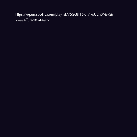
https://open.spotify.com/playlist/75Gy8hT6KT7l7qU2h0MsvQ?
si=ea4ffd0718744e02