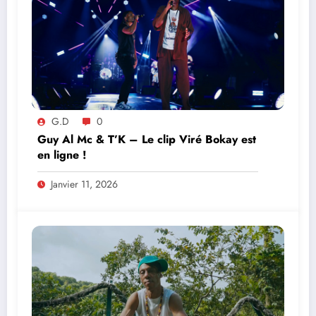
G.D
0
Guy Al Mc & T’K – Le clip Viré Bokay est
en ligne !
Janvier 11, 2026