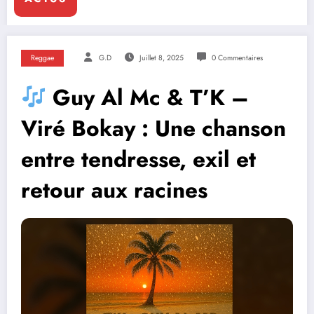
Reggae
G.D
Juillet 8, 2025
0 Commentaires
Guy Al Mc & T’K –
Viré Bokay : Une chanson
entre tendresse, exil et
retour aux racines