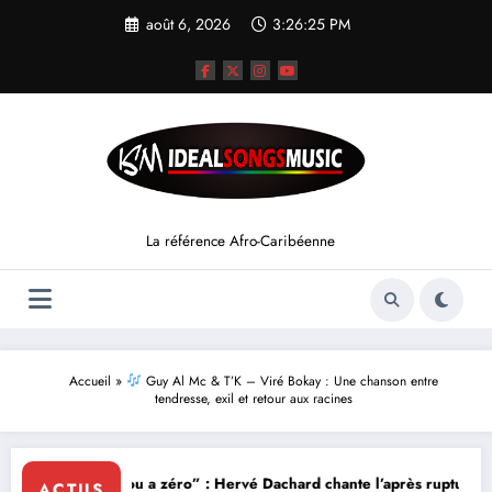
Aller
août 6, 2026
3:26:26 PM
au
contenu
La référence Afro-Caribéenne
Accueil
»
Guy Al Mc & T’K – Viré Bokay : Une chanson entre
tendresse, exil et retour aux racines
“Lanmou a zéro” : Hervé Dachard chante l’après rupture
ACTUS