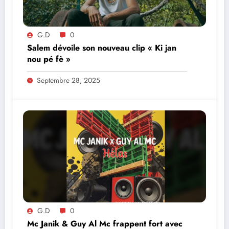
G.D
0
Salem dévoile son nouveau clip « Ki jan
nou pé fè »
Septembre 28, 2025
G.D
0
Mc Janik & Guy Al Mc frappent fort avec