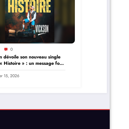
0
n dévoile son nouveau single
 « Histoire » : un message fort
passé et l’avenir
er 15, 2026