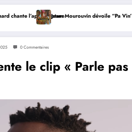
e l’après rupture
Jeam Mourouvin dévoile “Pa Vin’ Di Mwen
 2025
0 Commentaires
nte le clip « Parle pas