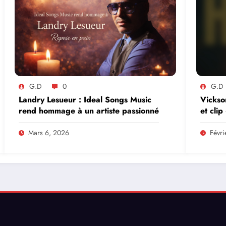
G.D
0
G.D
Landry Lesueur : Ideal Songs Music
Vickso
rend hommage à un artiste passionné
et clip
sur le 
Mars 6, 2026
Févri