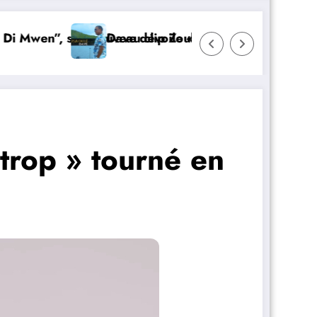
”, son nouveau clip Zouk
Dave dévoile « Tou sa ou lé » son nouveau c
 trop » tourné en