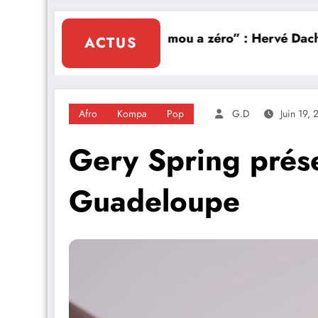
ouveau clip Zouk
“Lanmou a zéro” : Hervé Dachard chant
ACTUS
Afro
Kompa
Pop
G.D
Juin 19,
Gery Spring prése
Guadeloupe