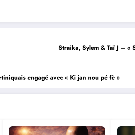
Straika, Sylem & Taï J – « 
rtiniquais engagé avec « Ki jan nou pé fè »