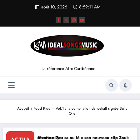
Aller
août 10, 2026
8:59:12 AM
au
contenu
La référence Afro-Caribéenne
Accueil
»
Food Riddim Vol.1 : la compilation dancehall signée Sully
One
uveau clip shatta avec Lya
Dave dévoile « Tou sa ou lé » son nouveau clip Zouk
ACTUS